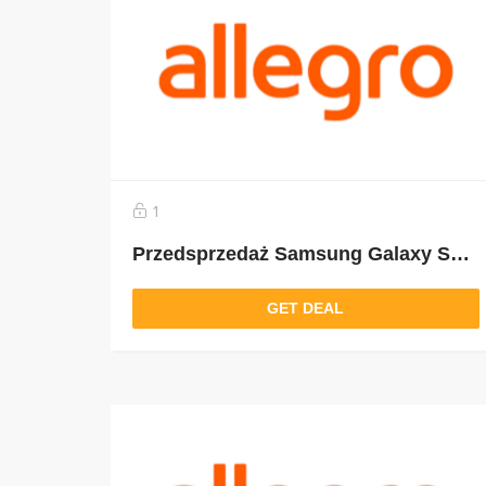
1
Przedsprzedaż Samsung Galaxy S22. Zamów już dziś i odbierz Galaxy Buds Pro oraz nawet do 3000 zł zwrotu za Twój obecny smartfon!
GET DEAL