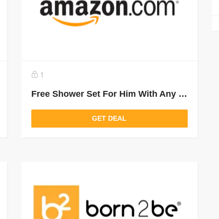
1
Free Shower Set For Him With Any Narciso Purchase Above 450 Aed
GET DEAL